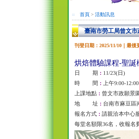
首頁
>
活動訊息
:::
臺南市勞工局曾文市
刊登日期：2025/11/10｜最後更新
烘焙體驗課程
-
聖誕
日 期
11/23(
日
)
：
時 間
上午
9:00-12:0
：
上課地點
曾文市政願景
：
地 址
台南市麻豆區
：
報名方式
請
親洽本中心
：
每堂名額限
36
名，收報名