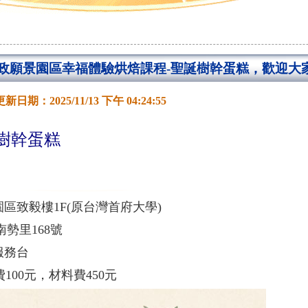
政願景園區幸福體驗烘焙課程-聖誕樹幹蛋糕，歡迎大
日期：2025/11/13 下午 04:24:55
樹幹蛋糕
0
園區致毅樓
1F(
原台灣首府大學
)
南勢里
168
號
服務台
費
100
元，材料費
450
元